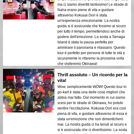
ma ci siamo divertiti tantissimo! Le strade di
Naha erano piene di vita e guidare
attraverso Kokusai Dori è stata
un'esperienza emozionante. La nostra
guida si è assicurata che fossimo al sicuro
per tutto il tempo, permettendoci anche di
godere dell'emozione. La sosta a Senaga
Island è stata la pausa perfetta per
ammirare il panorama e rilassarsi. Questo
tour è perfetto per persone di tutte le età e
sicuramente lo rifaremo la prossima volta
che visiteremo Okinawa!
Thrill assoluto – Un ricordo per la
vita!
Wow, semplicemente WOW! Questo tour in
go-kart è stata una delle cose migliori che
abbia mai fatto. Dal momento in cui siamo
scesi per le strade di Okinawa, ho potuto
sentire l'eccitazione. Kokusai Dori era così
piena di vita, e guidare attraverso di essa è
stata un'emozione che non dimenticherò
mai. La nostra guida ci ha tenuti al sicuro e
si è assicurata che ci divertissimo. La sosta