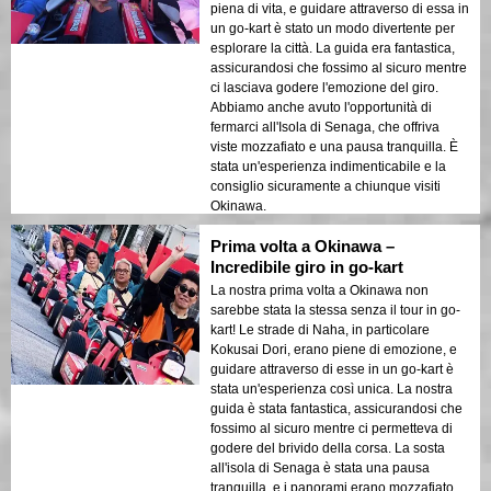
piena di vita, e guidare attraverso di essa in
un go-kart è stato un modo divertente per
esplorare la città. La guida era fantastica,
assicurandosi che fossimo al sicuro mentre
ci lasciava godere l'emozione del giro.
Abbiamo anche avuto l'opportunità di
fermarci all'Isola di Senaga, che offriva
viste mozzafiato e una pausa tranquilla. È
stata un'esperienza indimenticabile e la
consiglio sicuramente a chiunque visiti
Okinawa.
Prima volta a Okinawa –
Incredibile giro in go-kart
La nostra prima volta a Okinawa non
sarebbe stata la stessa senza il tour in go-
kart! Le strade di Naha, in particolare
Kokusai Dori, erano piene di emozione, e
guidare attraverso di esse in un go-kart è
stata un'esperienza così unica. La nostra
guida è stata fantastica, assicurandosi che
fossimo al sicuro mentre ci permetteva di
godere del brivido della corsa. La sosta
all'isola di Senaga è stata una pausa
tranquilla, e i panorami erano mozzafiato.