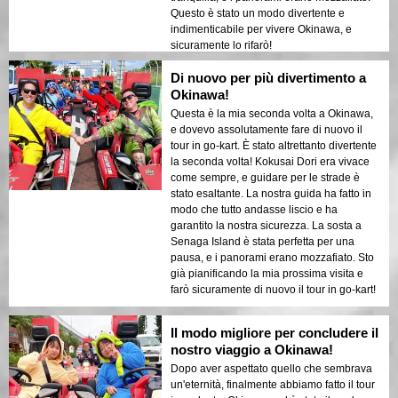
Questo è stato un modo divertente e
indimenticabile per vivere Okinawa, e
sicuramente lo rifarò!
Di nuovo per più divertimento a
Okinawa!
Questa è la mia seconda volta a Okinawa,
e dovevo assolutamente fare di nuovo il
tour in go-kart. È stato altrettanto divertente
la seconda volta! Kokusai Dori era vivace
come sempre, e guidare per le strade è
stato esaltante. La nostra guida ha fatto in
modo che tutto andasse liscio e ha
garantito la nostra sicurezza. La sosta a
Senaga Island è stata perfetta per una
pausa, e i panorami erano mozzafiato. Sto
già pianificando la mia prossima visita e
farò sicuramente di nuovo il tour in go-kart!
Il modo migliore per concludere il
nostro viaggio a Okinawa!
Dopo aver aspettato quello che sembrava
un'eternità, finalmente abbiamo fatto il tour