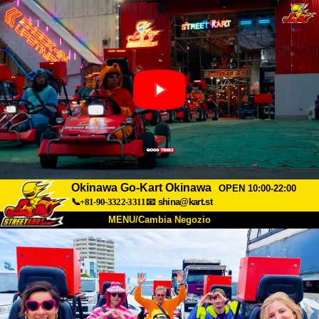
Okinawa Go-Kart Okinawa
OPEN 10:00-22:00
📞+81-90-3322-3311
📧
shina@kart.st
MENU/Cambia Negozio
INIZIO
Chi Siamo
Specifiche
Prezzo
Accesso
Recensioni
FAQ