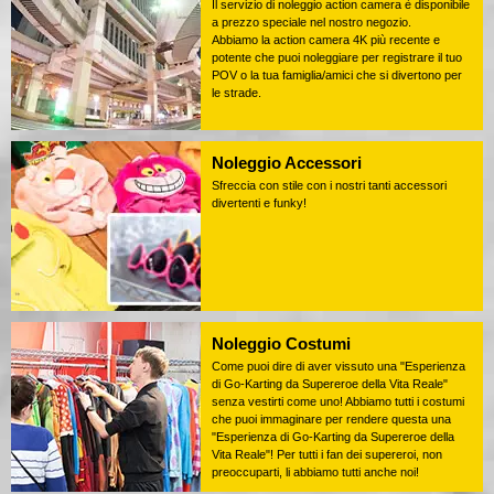
Il servizio di noleggio action camera è disponibile
a prezzo speciale nel nostro negozio.
Abbiamo la action camera 4K più recente e
potente che puoi noleggiare per registrare il tuo
POV o la tua famiglia/amici che si divertono per
le strade.
Noleggio Accessori
Sfreccia con stile con i nostri tanti accessori
divertenti e funky!
Noleggio Costumi
Come puoi dire di aver vissuto una "Esperienza
di Go-Karting da Supereroe della Vita Reale"
senza vestirti come uno! Abbiamo tutti i costumi
che puoi immaginare per rendere questa una
"Esperienza di Go-Karting da Supereroe della
Vita Reale"! Per tutti i fan dei supereroi, non
preoccuparti, li abbiamo tutti anche noi!