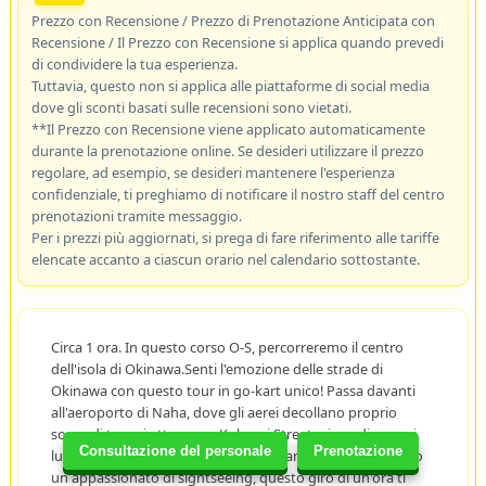
Prezzo con Recensione / Prezzo di Prenotazione Anticipata con
Recensione / Il Prezzo con Recensione si applica quando prevedi
di condividere la tua esperienza.
Tuttavia, questo non si applica alle piattaforme di social media
dove gli sconti basati sulle recensioni sono vietati.
**Il Prezzo con Recensione viene applicato automaticamente
durante la prenotazione online. Se desideri utilizzare il prezzo
regolare, ad esempio, se desideri mantenere l'esperienza
confidenziale, ti preghiamo di notificare il nostro staff del centro
prenotazioni tramite messaggio.
Per i prezzi più aggiornati, si prega di fare riferimento alle tariffe
elencate accanto a ciascun orario nel calendario sottostante.
Circa 1 ora. In questo corso O-S, percorreremo il centro
dell'isola di Okinawa.Senti l'emozione delle strade di
Okinawa con questo tour in go-kart unico! Passa davanti
all'aeroporto di Naha, dove gli aerei decollano proprio
sopra di te, poi attraversa Kokusai Street, piena di negozi,
Consultazione del personale
Prenotazione
luci e divertimento. Che tu sia un amante dell'adrenalina o
un appassionato di sightseeing, questo giro di un'ora ti