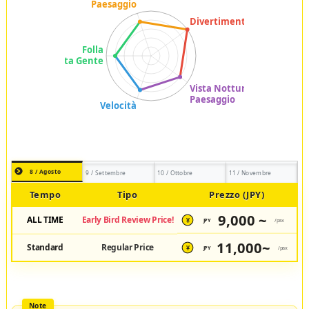
8 / Agosto
9 / Settembre
10 / Ottobre
11 / Novembre
Tempo
Tipo
Prezzo (JPY)
9,000 ~
ALL TIME
Early Bird Review Price!
JPY
/pax
¥
11,000~
Standard
Regular Price
JPY
/pax
¥