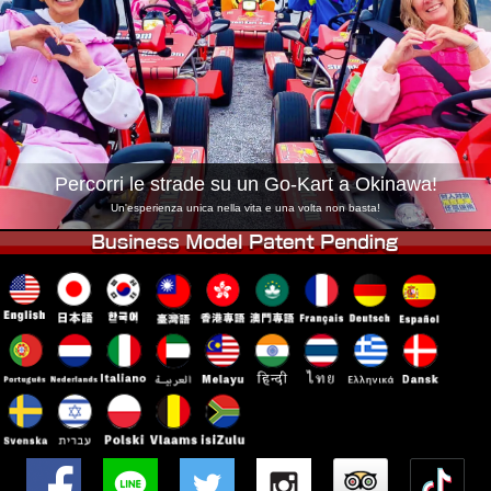
Azienda
Prenotazioni
Cambia Negozio
Tokyo Shinagawa
Tokyo Akihabara#1
Tokyo Akihabara#2
Tokyo Shibuya
Tokyo Shibuya Annex
Tokyo Bay
Percorri le strade su un Go-Kart a Okinawa!
Tokyo Asakusa
Osaka
Un'esperienza unica nella vita e una volta non basta!
Okinawa