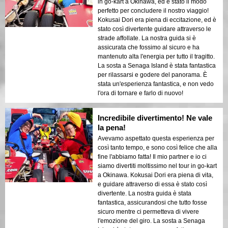
in go-kart a Okinawa, ed è stato il modo
perfetto per concludere il nostro viaggio!
Kokusai Dori era piena di eccitazione, ed è
stato così divertente guidare attraverso le
strade affollate. La nostra guida si è
assicurata che fossimo al sicuro e ha
mantenuto alta l'energia per tutto il tragitto.
La sosta a Senaga Island è stata fantastica
per rilassarsi e godere del panorama. È
stata un'esperienza fantastica, e non vedo
l'ora di tornare e farlo di nuovo!
Incredibile divertimento! Ne vale
la pena!
Avevamo aspettato questa esperienza per
così tanto tempo, e sono così felice che alla
fine l'abbiamo fatta! Il mio partner e io ci
siamo divertiti moltissimo nel tour in go-kart
a Okinawa. Kokusai Dori era piena di vita,
e guidare attraverso di essa è stato così
divertente. La nostra guida è stata
fantastica, assicurandosi che tutto fosse
sicuro mentre ci permetteva di vivere
l'emozione del giro. La sosta a Senaga