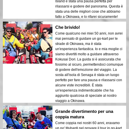
Island è stata una pausa perfetta per
rilassarsi e godere del panorama. Questa è
stata una delle migliori cose che abbiamo
fatto a Okinawa, e lo rifarei sicuramente!
Che brivido!
Come qualcuno nei miei 50 anni, non avrei
mai pensato di guidare un go-kart per le
strade di Okinawa, ma è stata
un'esperienza fantastica. Io e mia moglie ci
siamo divertiti molto a guidare attraverso
Kokusai Dori. La guida si è assicurata che
fossimo al sicuro, permettendoci comunque
di godere dell'emozione del viaggio. La
sosta all'isola di Senaga è stata un luogo
perfetto per fare una pausa e rilassarsi con
alcune viste incredibili. È stata
un'esperienza indimenticabile che ha
aggiunto qualcosa di speciale al nostro
viaggio a Okinawa.
Grande divertimento per una
coppia matura
Come coppia nei nostri 60 anni, eravamo
un po' titubanti nel provare il tour in go-kart,