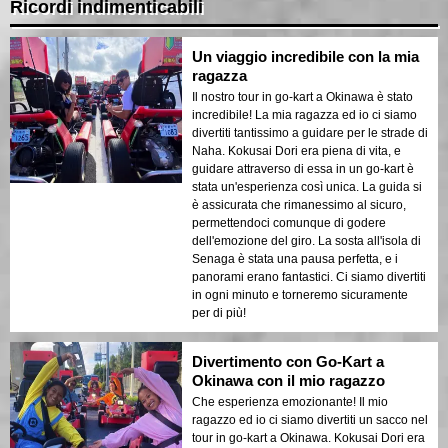
Ricordi indimenticabili
Un viaggio incredibile con la mia
ragazza
Il nostro tour in go-kart a Okinawa è stato
incredibile! La mia ragazza ed io ci siamo
divertiti tantissimo a guidare per le strade di
Naha. Kokusai Dori era piena di vita, e
guidare attraverso di essa in un go-kart è
stata un'esperienza così unica. La guida si
è assicurata che rimanessimo al sicuro,
permettendoci comunque di godere
dell'emozione del giro. La sosta all'isola di
Senaga è stata una pausa perfetta, e i
panorami erano fantastici. Ci siamo divertiti
in ogni minuto e torneremo sicuramente
per di più!
Divertimento con Go-Kart a
Okinawa con il mio ragazzo
Che esperienza emozionante! Il mio
ragazzo ed io ci siamo divertiti un sacco nel
tour in go-kart a Okinawa. Kokusai Dori era