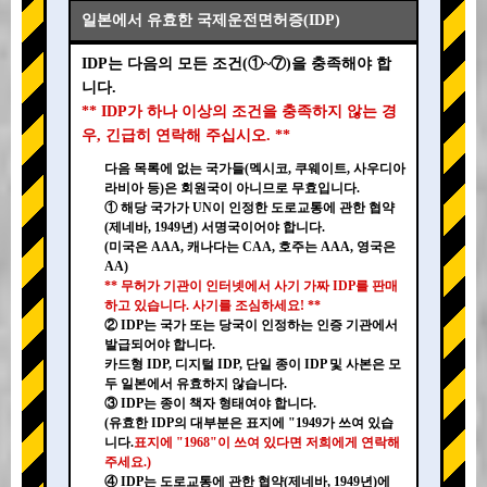
일본에서 유효한 국제운전면허증(IDP)
IDP는 다음의 모든 조건(①~⑦)을 충족해야 합
니다.
** IDP가 하나 이상의 조건을 충족하지 않는 경
우, 긴급히 연락해 주십시오. **
다음 목록에 없는 국가들(멕시코, 쿠웨이트, 사우디아
라비아 등)은 회원국이 아니므로 무효입니다.
① 해당 국가가 UN이 인정한 도로교통에 관한 협약
(제네바, 1949년) 서명국이어야 합니다.
(미국은 AAA, 캐나다는 CAA, 호주는 AAA, 영국은
AA)
** 무허가 기관이 인터넷에서 사기 가짜 IDP를 판매
하고 있습니다. 사기를 조심하세요! **
② IDP는 국가 또는 당국이 인정하는 인증 기관에서
발급되어야 합니다.
카드형 IDP, 디지털 IDP, 단일 종이 IDP 및 사본은 모
두 일본에서 유효하지 않습니다.
③ IDP는 종이 책자 형태여야 합니다.
(유효한 IDP의 대부분은 표지에 "1949가 쓰여 있습
니다.
표지에 "1968"이 쓰여 있다면 저희에게 연락해
주세요.)
④ IDP는 도로교통에 관한 협약(제네바, 1949년)에