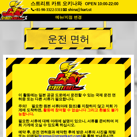
스트리트 카트 오키나와
OPEN 10:00-22:00
📞+81-90-3322-3311
📧
shina@kart.st
메뉴/지점 변경
최상단
운전 면허
소개
사양
가격
접근성
고객 리뷰
자주 묻는 질문
회사 정보
예약
지점 변경
도쿄 시나가와 #1
도쿄 아키하바라#1
도쿄 아키하바라#2
도쿄 시부야
이 활동에는 일본 공공 도로에서 운전할 수 있는 국제 운전 면
허증 또는 다른 서류가 필요합니다.
도쿄 시부야 애넥스
도쿄 베이
주의! 필요한 원본 서류(아래 참조)를 지참하지 않고 저희 가
게에 도착하면,
활동에 참여할 수 없습니다
그리고
환불도 불가
도쿄 아사쿠사
오사카
능합니다
.
필요한 서류에 대해 아래에 설명이 있으니, 서류를 준비하여 저
오키나와
희 가게에 오실 수 있도록 하십시오.
예약 후, 운전 면허증과 예약한 후에 받은 서류의 사진을 채팅
또는 이메일(
license@streetkart.com
)을 통해 보내주시면,