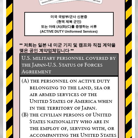
미국 국방부/군사 신분증
(현역 제복 군인)
또는 아래 (A)(B)(C)를 증명하는 서류
(ACTIVE DUTY Uniformed Services)
** 저희는 일본 내 미군 기지 및 캠프와 직접 계약을
맺은 공인 계약업체입니다 **
U.S. military personnel covered by
the Japan-U.S. Status of Forces
Agreement
(A) the personnel on active duty
belonging to the land, sea or
air armed services of the
United States of America when
in the territory of Japan.
(B) the civilian persons of United
States nationality who are in
the employ of, serving with, or
accompanying the United States