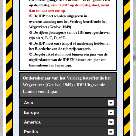
op de omslag.)
Als "1968" op de omslag staat, neem
dan contact met ons op.
④ De IDP moet worden uitgegeven in
overeenstemming met het Verdrag betreffende het
Wegverkeer (Genève, 1949).
⑤ De rijbewijscategorie van de IDP moet geschreven
zijn als A, B, C, D, of E.
⑥ De IDP moet een stempel of markering hebben in
het B-gedeelte van de rijbewijscategorie.
⑦ De gebruiksdatum moet binnen een jaar van de
uitgiftedatum van de IDP EN binnen een jaar van
binnenkomst in Japan zijn.
Ondertekenaar van het Verdrag betreffende het
Wegverkeer (Genève, 1949) / IDP Uitgevende
Landen voor Japan
Asia
Europe
America
Pacific