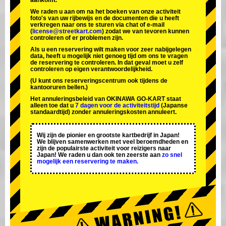
aankomt.
We raden u aan om na het boeken van onze activiteit
foto's van uw rijbewijs en de documenten die u heeft
verkregen naar ons te sturen via chat of e-mail
(
license@streetkart.com
) zodat we van tevoren kunnen
controleren of er problemen zijn.
Als u een reservering wilt maken voor zeer nabijgelegen
data, heeft u mogelijk niet genoeg tijd om ons te vragen
de reservering te controleren. In dat geval moet u zelf
controleren op eigen verantwoordelijkheid.
(U kunt ons reserveringscentrum ook tijdens de
kantooruren bellen.)
Het annuleringsbeleid van OKINAWA GO-KART staat
alleen toe dat u
7 dagen voor de activiteitstijd
(Japanse
standaardtijd) zonder annuleringskosten annuleert.
Wij zijn de
pionier
en
grootste kartbedrijf
in Japan!
We blijven samenwerken met
veel beroemdheden
en
zijn de
populairste activiteit
voor reizigers naar
Japan! We raden u dan ook ten zeerste aan
zo snel
mogelijk een reservering te maken.