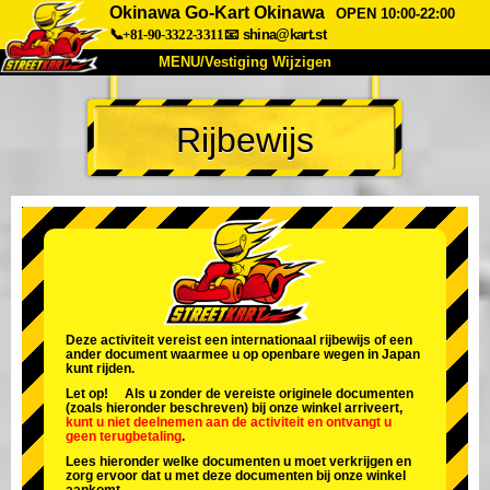
Okinawa Go-Kart Okinawa
OPEN 10:00-22:00
📞+81-90-3322-3311
📧
shina@kart.st
MENU/Vestiging Wijzigen
TOP
Rijbewijs
Over Ons
Specificaties
Prijs
Bereikbaarheid
Reviews
Veelgestelde Vragen
Bedrijf
Reserveren
Vestiging Wijzigen
Tokio Shinagawa
Tokio Akihabara#1
Tokio Akihabara#2
Tokio Shibuya
Deze activiteit vereist een internationaal rijbewijs of een
ander document waarmee u op openbare wegen in Japan
Tokio Shibuya Annex
Tokio Baai
kunt rijden.
Let op! Als u zonder de vereiste originele documenten
Tokio Asakusa
Osaka
(zoals hieronder beschreven) bij onze winkel arriveert,
kunt u niet deelnemen aan de activiteit
en
ontvangt u
geen terugbetaling
.
Okinawa
Lees hieronder welke documenten u moet verkrijgen en
zorg ervoor dat u met deze documenten bij onze winkel