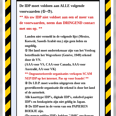
De IDP moet voldoen aan ALLE volgende
voorwaarden (①~⑦).
** Als uw IDP niet voldoet aan een of meer van
de voorwaarden, neem dan DRINGEND contact
met ons op. **
Landen niet vermeld in de volgende lijst (Mexico,
Koeweit, Saoedi-Arabië enz.) zijn geen leden en
ongeldig.
① Het land moet ondertekenaar zijn van het Verdrag
betreffende het Wegverkeer (Genève, 1949) erkend
door de VN.
(AAA voor VS, CAA voor Canada, AAA voor
Australië, AA voor VK)
** Ongeautoriseerde organisaties verkopen SCAM
NEP IDP op het internet. Pas op voor fraude! **
② De I.D.P. moet worden uitgegeven door een
gecertificeerde organisatie die erkend is door het land
of de autoriteit.
Alle kaarttype IDP's, digitale IDP's, enkelvel papier
IDP's en fotokopieën zijn niet geldig in Japan.
③ De IDP moet in de vorm van een PAPIEREN
BOEKJE zijn.
(De meeste geldige IDP's hebben "1949" geschreven