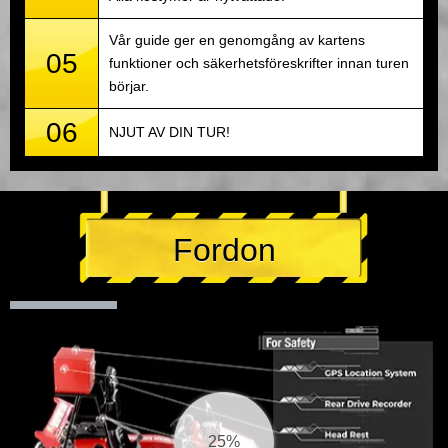
Vår guide ger en genomgång av kartens
05
funktioner och säkerhetsföreskrifter innan turen
börjar.
06
NJUT AV DIN TUR!
Fordon
26%