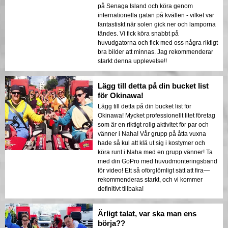
på Senaga Island och köra genom
internationella gatan på kvällen - vilket var
fantastiskt när solen gick ner och lamporna
tändes. Vi fick köra snabbt på
huvudgatorna och fick med oss några riktigt
bra bilder att minnas. Jag rekommenderar
starkt denna upplevelse!!
Lägg till detta på din bucket list
för Okinawa!
Lägg till detta på din bucket list för
Okinawa! Mycket professionellt litet företag
som är en riktigt rolig aktivitet för par och
vänner i Naha! Vår grupp på åtta vuxna
hade så kul att klä ut sig i kostymer och
köra runt i Naha med en grupp vänner! Ta
med din GoPro med huvudmonteringsband
för video! Ett så oförglömligt sätt att fira—
rekommenderas starkt, och vi kommer
definitivt tillbaka!
Ärligt talat, var ska man ens
börja??