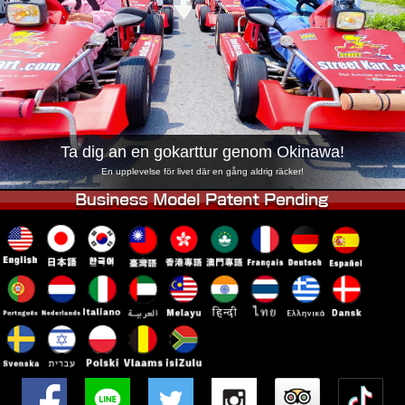
Företag
Boka
Byt butik
Tokyo Shinagawa
Tokyo Akihabara#1
Tokyo Akihabara#2
Tokyo Shibuya
Tokyo Shibuya Annex
Tokyo Bay
Ta dig an en gokarttur genom Okinawa!
Tokyo Asakusa
Osaka
En upplevelse för livet där en gång aldrig räcker!
Okinawa