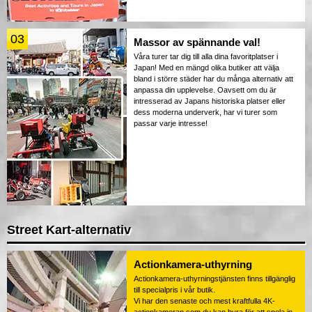
03
Massor av spännande val!
Våra turer tar dig till alla dina favoritplatser i
Japan! Med en mängd olika butiker att välja
bland i större städer har du många alternativ att
anpassa din upplevelse. Oavsett om du är
intresserad av Japans historiska platser eller
dess moderna underverk, har vi turer som
passar varje intresse!
Street Kart-alternativ
Actionkamera-uthyrning
Actionkamera-uthyrningstjänsten finns tillgänglig
till specialpris i vår butik.
Vi har den senaste och mest kraftfulla 4K-