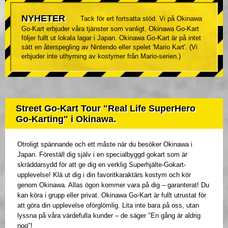
NYHETER
Tack för ert fortsatta stöd. Vi på Okinawa
Go-Kart erbjuder våra tjänster som vanligt. Okinawa Go-Kart
följer fullt ut lokala lagar i Japan. Okinawa Go-Kart är på intet
sätt en återspegling av Nintendo eller spelet 'Mario Kart'. (Vi
erbjuder inte uthyrning av kostymer från Mario-serien.)
Street Go-Kart Tour "Real Life SuperHero
Go-Karting" i Okinawa.
Otroligt spännande och ett måste när du besöker Okinawa i
Japan. Föreställ dig själv i en specialbyggd gokart som är
skräddarsydd för att ge dig en verklig Superhjälte-Gokart-
upplevelse! Klä ut dig i din favoritkaraktärs kostym och kör
genom Okinawa. Allas ögon kommer vara på dig – garanterat! Du
kan köra i grupp eller privat. Okinawa Go-Kart är fullt utrustat för
att göra din upplevelse oförglömlig. Lita inte bara på oss, utan
lyssna på våra värdefulla kunder – de säger "En gång är aldrig
nog"!