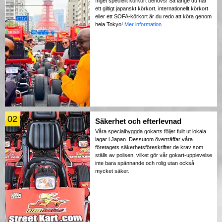
Inget speciellt körkort behövs! Så länge du har
ett giltigt japanskt körkort, internationellt körkort
eller ett SOFA-körkort är du redo att köra genom
hela Tokyo!
Mer information
02
Säkerhet och efterlevnad
Våra specialbyggda gokarts följer fullt ut lokala
lagar i Japan. Dessutom överträffar våra
företagets säkerhetsföreskrifter de krav som
ställs av polisen, vilket gör vår gokart-upplevelse
inte bara spännande och rolig utan också
mycket säker.