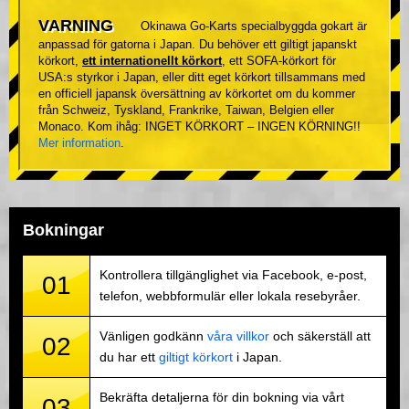
VARNING
Okinawa Go-Karts specialbyggda gokart är
anpassad för gatorna i Japan. Du behöver ett giltigt japanskt
körkort,
ett internationellt körkort
, ett SOFA-körkort för
USA:s styrkor i Japan, eller ditt eget körkort tillsammans med
en officiell japansk översättning av körkortet om du kommer
från Schweiz, Tyskland, Frankrike, Taiwan, Belgien eller
Monaco. Kom ihåg: INGET KÖRKORT – INGEN KÖRNING!!
Mer information
.
Bokningar
Kontrollera tillgänglighet via Facebook, e-post,
01
telefon, webbformulär eller lokala resebyråer.
Vänligen godkänn
våra villkor
och säkerställ att
02
du har ett
giltigt körkort
i Japan.
Bekräfta detaljerna för din bokning via vårt
03