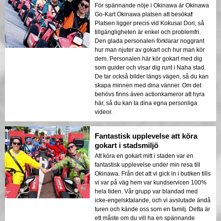
För spännande nöje i Okinawa är Okinawa
Go-Kart Okinawa platsen att besöka❗️
Platsen ligger precis vid Kokusai Dori, så
tillgängligheten är enkel och problemfri.
Den glada personalen förklarar noggrant
hur man njuter av gokart och hur man kör
dem. Personalen här kör gokart med dig
som guider och visar dig runt i Naha stad.
De tar också bilder längs vägen, så du kan
skapa minnen med dina vänner. Om det
behövs finns även actionkameror att hyra
här, så du kan ta dina egna personliga
videor.
Fantastisk upplevelse att köra
gokart i stadsmiljö
Att köra en gokart mitt i staden var en
fantastisk upplevelse under min resa till
Okinawa. Från det att vi gick in i butiken tills
vi var på väg hem var kundservicen 100%
hela tiden. Vår grupp var blandad med
icke-engelsktalande, och vi avslutade ändå
turen och kände oss som en familj. Detta är
ett måste om du vill ha en spännande