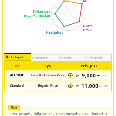
8 / Augusti
9 / September
10 / Oktober
11 / November
Tid
Typ
Pris (JPY)
9,000 ~
ALL TIME
Early Bird Review Price!
JPY
/pax
¥
11,000~
Standard
Regular Price
JPY
/pax
¥
Recensionspris / Tidig Bokningsrecensionspris / Recensionspriset