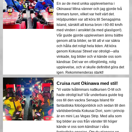
En av de mest unika upplevelserna i
Okinawa! Mina vänner och jag gjorde två
timmars turen, vilket var helt värt det.
Höjdpunkten var att köra till Senagajima
Island, särskilt att korsa bron i 60-80 km/h
med vinden i ansiktet (ta med glasögon!).
Vår guide gjorde upplevelsen ännu bättre
genom att ta bilder, se till att vi var säkra
och hålla det roligt hela tiden. Att köra
genom Kokusai Street var otroligt—alla
vinkade, tog bilder och vi kände oss som
kändisar. Det var en oförglömlig, rolig
upplevelse, och vi skulle definitivt göra det
igen. Rekommenderas starkt!
Cruisa runt Okinawa med stil!
"Vi valde tvåtimmars nattkursen O-M och
hade otroligt kul! Vår underbara guide tog
oss till den vackra Senaga Island för
fantastiska fotoögonblick och sedan till den
världsberömda Kokusai Dori, som i princip
är en mini Las Vegas Strip. Med alla som
tog bilder av oss från vänster till höger
kände vi oss som kändisar i våra
fantastiska onesies. Om du planerar en