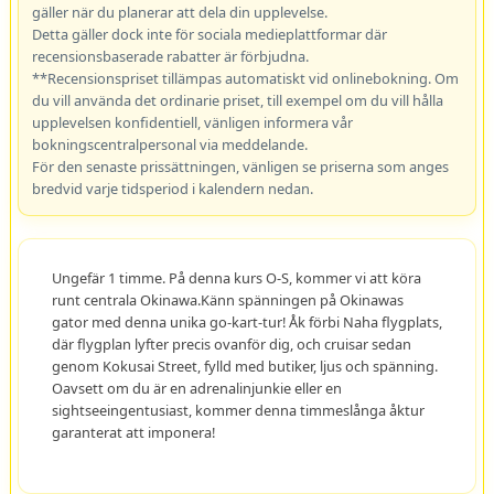
gäller när du planerar att dela din upplevelse.
Detta gäller dock inte för sociala medieplattformar där
recensionsbaserade rabatter är förbjudna.
**Recensionspriset tillämpas automatiskt vid onlinebokning. Om
du vill använda det ordinarie priset, till exempel om du vill hålla
upplevelsen konfidentiell, vänligen informera vår
bokningscentralpersonal via meddelande.
För den senaste prissättningen, vänligen se priserna som anges
bredvid varje tidsperiod i kalendern nedan.
Ungefär 1 timme. På denna kurs O-S, kommer vi att köra
runt centrala Okinawa.Känn spänningen på Okinawas
gator med denna unika go-kart-tur! Åk förbi Naha flygplats,
där flygplan lyfter precis ovanför dig, och cruisar sedan
genom Kokusai Street, fylld med butiker, ljus och spänning.
Oavsett om du är en adrenalinjunkie eller en
sightseeingentusiast, kommer denna timmeslånga åktur
garanterat att imponera!