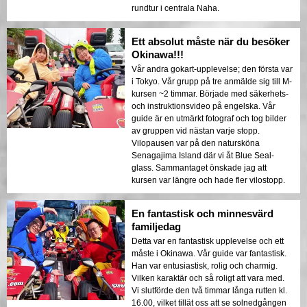
rundtur i centrala Naha.
Ett absolut måste när du besöker
Okinawa!!!
Vår andra gokart-upplevelse; den första var
i Tokyo. Vår grupp på tre anmälde sig till M-
kursen ~2 timmar. Började med säkerhets-
och instruktionsvideo på engelska. Vår
guide är en utmärkt fotograf och tog bilder
av gruppen vid nästan varje stopp.
Vilopausen var på den natursköna
Senagajima Island där vi åt Blue Seal-
glass. Sammantaget önskade jag att
kursen var längre och hade fler vilostopp.
En fantastisk och minnesvärd
familjedag
Detta var en fantastisk upplevelse och ett
måste i Okinawa. Vår guide var fantastisk.
Han var entusiastisk, rolig och charmig.
Vilken karaktär och så roligt att vara med.
Vi slutförde den två timmar långa rutten kl.
16.00, vilket tillät oss att se solnedgången