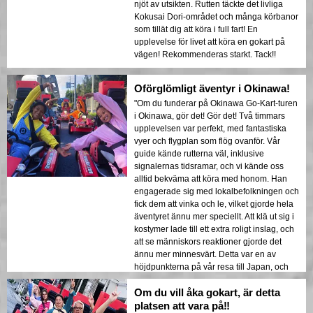
njöt av utsikten. Rutten täckte det livliga
Kokusai Dori-området och många körbanor
som tillät dig att köra i full fart! En
upplevelse för livet att köra en gokart på
vägen! Rekommenderas starkt. Tack!!
Oförglömligt äventyr i Okinawa!
"Om du funderar på Okinawa Go-Kart-turen
i Okinawa, gör det! Gör det! Två timmars
upplevelsen var perfekt, med fantastiska
vyer och flygplan som flög ovanför. Vår
guide kände rutterna väl, inklusive
signalernas tidsramar, och vi kände oss
alltid bekväma att köra med honom. Han
engagerade sig med lokalbefolkningen och
fick dem att vinka och le, vilket gjorde hela
äventyret ännu mer speciellt. Att klä ut sig i
kostymer lade till ett extra roligt inslag, och
att se människors reaktioner gjorde det
ännu mer minnesvärt. Detta var en av
höjdpunkterna på vår resa till Japan, och
jag rekommenderar det starkt!"
Om du vill åka gokart, är detta
platsen att vara på‼️