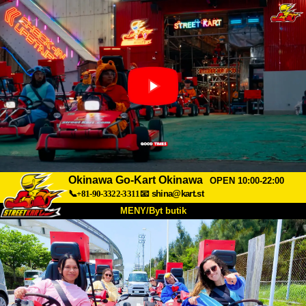
Okinawa Go-Kart Okinawa
OPEN 10:00-22:00
📞+81-90-3322-3311
📧
shina@kart.st
MENY/Byt butik
HEM
Om oss
Specifikationer
Pris
Hitta hit
Röster
FAQ