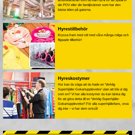
actionkameran som du kan hyra för att spela in
din POV eller din familj/vänner som har den
bästa tiden på gatorna.
Hyrestillbehör
Kryssa fram med stil med våra många roliga och
flippade tillbehör!
Hyreskostymer
Hur kan du säga att du hade en 'Verklig
Superhjälte-Gokartupplevelse' utan att klä ut dig
som en? Vi har alla kostymer du kan tänka dig
för att göra detta till en 'Verklig Superhjälte-
Gokartupplevelse'! För alla superhjältefans, oroa
dig inte – vi har dem också!