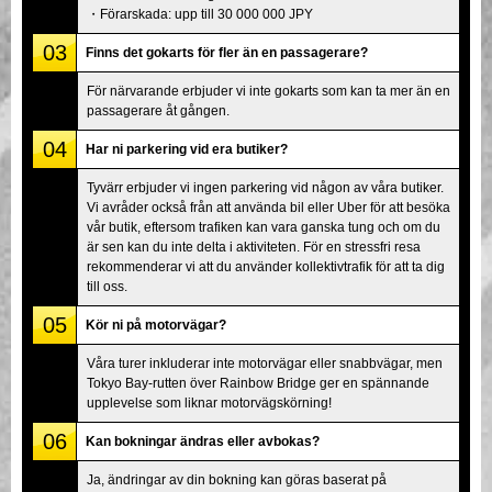
・Förarskada: upp till 30 000 000 JPY
03
Finns det gokarts för fler än en passagerare?
För närvarande erbjuder vi inte gokarts som kan ta mer än en
passagerare åt gången.
04
Har ni parkering vid era butiker?
Tyvärr erbjuder vi ingen parkering vid någon av våra butiker.
Vi avråder också från att använda bil eller Uber för att besöka
vår butik, eftersom trafiken kan vara ganska tung och om du
är sen kan du inte delta i aktiviteten. För en stressfri resa
rekommenderar vi att du använder kollektivtrafik för att ta dig
till oss.
05
Kör ni på motorvägar?
Våra turer inkluderar inte motorvägar eller snabbvägar, men
Tokyo Bay-rutten över Rainbow Bridge ger en spännande
upplevelse som liknar motorvägskörning!
06
Kan bokningar ändras eller avbokas?
Ja, ändringar av din bokning kan göras baserat på