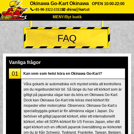
Okinawa Go-Kart Okinawa
OPEN 10:00-22:00
📞+81-90-3322-3311
📧
shina@kart.st
MENY/Byt butik
HEM
FAQ
Om oss
Specifikationer
Pris
Hitta hit
Röster
FAQ
Företag
Boka
Vanliga frågor
Byt butik
01
Kan vem som helst köra en Okinawa Go-Kart?
Tokyo Shinagawa
Tokyo Akihabara#1
Våra gokarts är automatiska och mycket enkla att kontrollera
om du regelbundet kör bil. Så länge du har ett körkort som är
Tokyo Akihabara#2
Tokyo Shibuya
giltigt på japanska vägar kan du köra en Okinawa Go-Kart.
Tokyo Shibuya Annex
Tokyo Bay
Dock kan Okinawa Go-Kart inte köras med körkort för
mopeder eller motorcyklar. Observera: Okinawa Go-Kart:s
Tokyo Asakusa
Osaka
specialbyggda gokart är för allmänna vägar i Japan. Du
behöver ett giltigt japanskt körkort, eller ett internationellt
Okinawa
körkort, eller ett SOFA-körkort för US Forces Japan, eller ditt
eget körkort och en officiell japansk översättning av körkortet
om du är från Schweiz, Tyskland, Frankrike, Taiwan, Belgien,