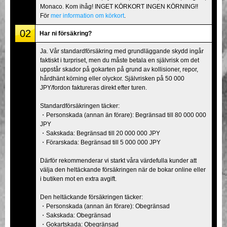
Monaco. Kom ihåg! INGET KÖRKORT INGEN KÖRNING!!
För
mer information om körkort
.
02
Har ni försäkring?
Ja. Vår standardförsäkring med grundläggande skydd ingår
faktiskt i turpriset, men du måste betala en självrisk om det
uppstår skador på gokarten på grund av kollisioner, repor,
hårdhänt körning eller olyckor. Självrisken på 50 000
JPY/fordon faktureras direkt efter turen.
Standardförsäkringen täcker:
・Personskada (annan än förare): Begränsad till 80 000 000
JPY
・Sakskada: Begränsad till 20 000 000 JPY
・Förarskada: Begränsad till 5 000 000 JPY
Därför rekommenderar vi starkt våra värdefulla kunder att
välja den heltäckande försäkringen när de bokar online eller
i butiken mot en extra avgift.
Den heltäckande försäkringen täcker:
・Personskada (annan än förare): Obegränsad
・Sakskada: Obegränsad
・Gokartskada: Obegränsad