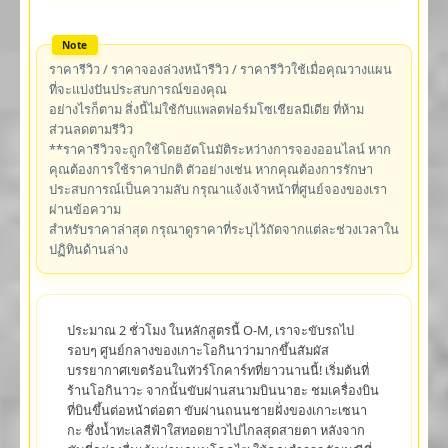
ราคารีวิว / ราคาจองล่วงหน้ารีวิว / ราคารีวิวใช้เมื่อคุณวางแผน
ที่จะแบ่งปันประสบการณ์ของคุณ
อย่างไรก็ตาม สิ่งนี้ไม่ใช้กับแพลตฟอร์มโซเชียลมีเดีย ที่ห้าม
ส่วนลดตามรีวิว
**ราคารีวิวจะถูกใช้โดยอัตโนมัติระหว่างการจองออนไลน์ หาก
คุณต้องการใช้ราคาปกติ ตัวอย่างเช่น หากคุณต้องการรักษา
ประสบการณ์เป็นความลับ กรุณาแจ้งเจ้าหน้าที่ศูนย์จองของเรา
ผ่านข้อความ
สำหรับราคาล่าสุด กรุณาดูราคาที่ระบุไว้ถัดจากแต่ละช่วงเวลาใน
ปฏิทินด้านล่าง
ประมาณ 2 ชั่วโมง ในหลักสูตรนี้ O-M, เราจะขับรถไป
รอบๆ ศูนย์กลางของเกาะโอกินาว่ามากขึ้นสัมผัส
บรรยากาศเขตร้อนในทัวร์โกคาร์ทที่ยาวนานนี้! เริ่มต้นที่
ร้านโอกินาวะ จากนั้นขับผ่านสนามบินนาฮะ ชมเครื่องบิน
ที่บินขึ้นต่อหน้าต่อตา ขับผ่านถนนชายฝั่งของเกาะเซนา
กะ ซึ่งน้ำทะเลสีฟ้าใสทอดยาวไปไกลสุดสายตา หลังจาก