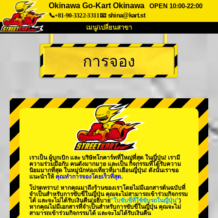
Okinawa Go-Kart Okinawa
OPEN 10:00-22:00
📞+81-90-3322-3311
📧
shina@kart.st
เมนู/เปลี่ยนสาขา
หน้าแรก
การจอง
เกี่ยวกับ
สเปค
ราคา
การเข้าถึง
เสียงจากผู้ใช้
คำถามที่พบบ่อย
บริษัท
การจอง
เปลี่ยนสาขา
Tokyo Shinagawa
Tokyo Akihabara#1
Tokyo Akihabara#2
Tokyo Shibuya
เราเป็น
ผู้บุกเบิก
และ
บริษัทโกคาร์ทที่ใหญ่ที่สุด
ในญี่ปุ่น! เรามี
Tokyo Shibuya Annex
Tokyo Bay
ความร่วมมือกับ
คนดังมากมาย
และเป็น
กิจกรรมที่ได้รับความ
นิยมมากที่สุด
ในหมู่นักท่องเที่ยวที่มาเยือนญี่ปุ่น! ดังนั้นเราขอ
แนะนำให้
คุณทำการจองโดยเร็วที่สุด
.
Tokyo Asakusa
Osaka
โปรดทราบ! หากคุณมาถึงร้านของเราโดยไม่มีเอกสารต้นฉบับที่
จำเป็นสำหรับการขับขี่ในญี่ปุ่น คุณจะไม่สามารถเข้าร่วมกิจกรรม
Okinawa
ได้ และจะไม่ได้รับเงินคืน
(อธิบาย
"ใบขับขี่ที่ใช้ขับรถในญี่ปุ่น"
)
หากคุณไม่มีเอกสารที่จำเป็นสำหรับการขับขี่ในญี่ปุ่น คุณจะไม่
สามารถเข้าร่วมกิจกรรมได้ และจะไม่ได้รับเงินคืน