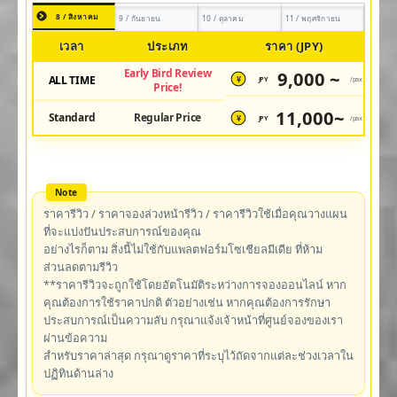
8 / สิงหาคม
9 / กันยายน
10 / ตุลาคม
11 / พฤศจิกายน
เวลา
ประเภท
ราคา (JPY)
Early Bird Review
9,000 ~
ALL TIME
JPY
/pax
¥
Price!
11,000~
Standard
Regular Price
JPY
/pax
¥
ราคารีวิว / ราคาจองล่วงหน้ารีวิว / ราคารีวิวใช้เมื่อคุณวางแผน
ที่จะแบ่งปันประสบการณ์ของคุณ
อย่างไรก็ตาม สิ่งนี้ไม่ใช้กับแพลตฟอร์มโซเชียลมีเดีย ที่ห้าม
ส่วนลดตามรีวิว
**ราคารีวิวจะถูกใช้โดยอัตโนมัติระหว่างการจองออนไลน์ หาก
คุณต้องการใช้ราคาปกติ ตัวอย่างเช่น หากคุณต้องการรักษา
ประสบการณ์เป็นความลับ กรุณาแจ้งเจ้าหน้าที่ศูนย์จองของเรา
ผ่านข้อความ
สำหรับราคาล่าสุด กรุณาดูราคาที่ระบุไว้ถัดจากแต่ละช่วงเวลาใน
ปฏิทินด้านล่าง