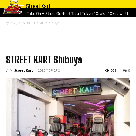
Street Kart
Take On A Street Go-Kart Thru [ Tokyo / Osaka / Okinawa! ]
ホーム
STREET KART Shibuya
STREET KART Shibuya
から
Street Kart
-
2025年3月27日
359
0