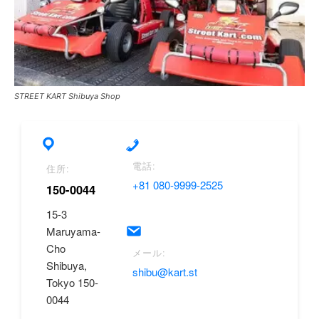
STREET KART Shibuya Shop
電話:
住所:
+81 080-9999-2525
150-0044
15-3
Maruyama-
Cho
メール:
Shibuya,
shibu@kart.st
Tokyo 150-
0044